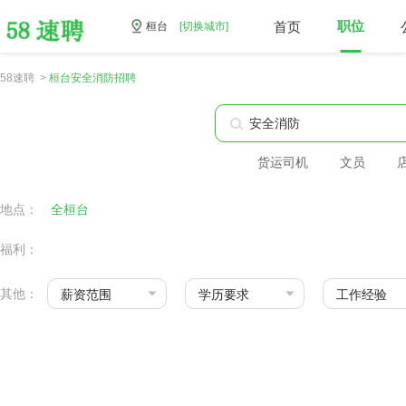
首页
职位
桓台
[切换城市]
58速聘 >
桓台安全消防招聘
货运司机
文员
地点：
全桓台
福利：
其他：
薪资范围
学历要求
工作经验