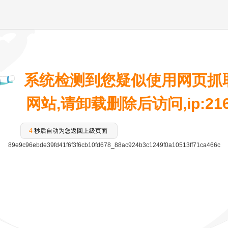
系统检测到您疑似使用网页抓
网站,请卸载删除后访问,ip:216.7
4
秒后自动为您返回上级页面
89e9c96ebde39fd41f6f3f6cb10fd678_88ac924b3c1249f0a10513ff71ca466c