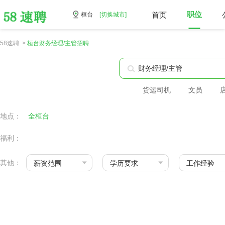
首页
职位
桓台
[切换城市]
58速聘 >
桓台财务经理/主管招聘
货运司机
文员
地点：
全桓台
福利：
其他：
薪资范围
学历要求
工作经验