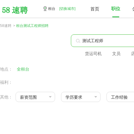
首页
职位
桓台
[切换城市]
58速聘 >
桓台测试工程师招聘
货运司机
文员
地点：
全桓台
福利：
其他：
薪资范围
学历要求
工作经验