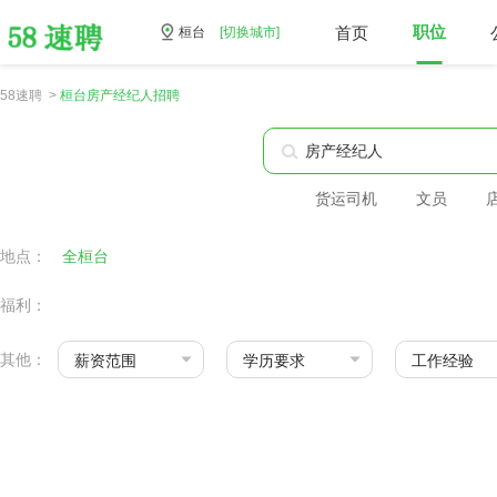
首页
职位
桓台
[切换城市]
58速聘 >
桓台房产经纪人招聘
货运司机
文员
地点：
全桓台
福利：
其他：
薪资范围
学历要求
工作经验