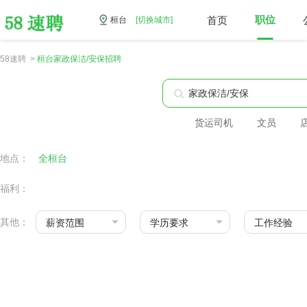
首页
职位
桓台
[切换城市]
58速聘 >
桓台家政保洁/安保招聘
货运司机
文员
地点：
全桓台
福利：
其他：
薪资范围
学历要求
工作经验