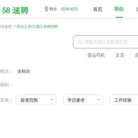
首页
职位
桓台
[切换城市]
58速聘 >
桓台土木/土建工程师招聘
货运司机
文员
地点：
全桓台
福利：
其他：
薪资范围
学历要求
工作经验