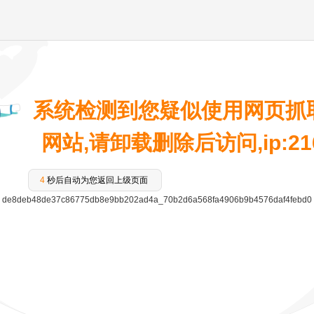
系统检测到您疑似使用网页抓
网站,请卸载删除后访问,ip:216.
4
秒后自动为您返回上级页面
de8deb48de37c86775db8e9bb202ad4a_70b2d6a568fa4906b9b4576daf4febd0