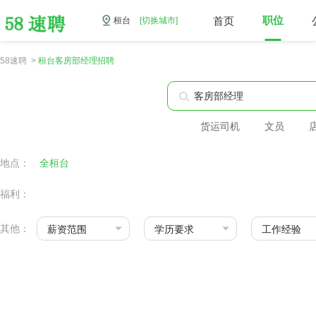
首页
职位
桓台
[切换城市]
58速聘 >
桓台客房部经理招聘
货运司机
文员
地点：
全桓台
福利：
其他：
薪资范围
学历要求
工作经验