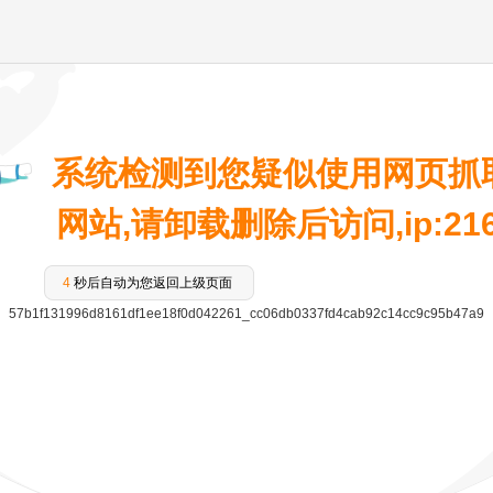
系统检测到您疑似使用网页抓
网站,请卸载删除后访问,ip:216.7
4
秒后自动为您返回上级页面
57b1f131996d8161df1ee18f0d042261_cc06db0337fd4cab92c14cc9c95b47a9