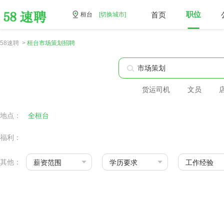
首页
职位
桓台
[切换城市]
58速聘 >
桓台市场策划招聘
货运司机
文员
地点：
全桓台
福利：
其他：
薪资范围
学历要求
工作经验