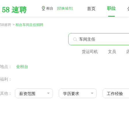
首页
职位
桓台
[切换城市]
58速聘 >
桓台车间主任招聘
货运司机
文员
地点：
全桓台
福利：
其他：
薪资范围
学历要求
工作经验