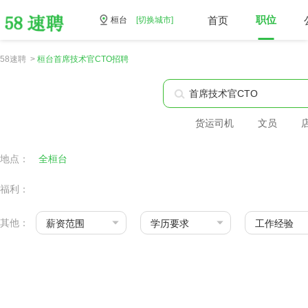
首页
职位
桓台
[切换城市]
58速聘 >
桓台首席技术官CTO招聘
货运司机
文员
地点：
全桓台
福利：
其他：
薪资范围
学历要求
工作经验