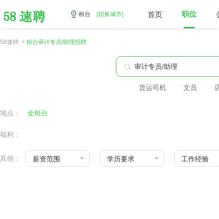
首页
职位
桓台
[切换城市]
58速聘 >
桓台审计专员/助理招聘
货运司机
文员
地点：
全桓台
福利：
其他：
薪资范围
学历要求
工作经验