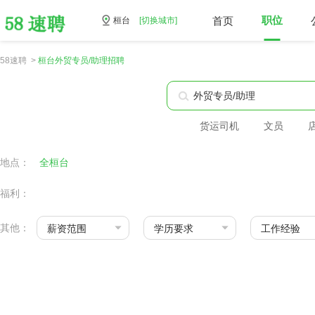
首页
职位
桓台
[切换城市]
58速聘 >
桓台外贸专员/助理招聘
货运司机
文员
地点：
全桓台
福利：
其他：
薪资范围
学历要求
工作经验