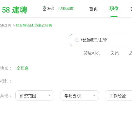
首页
职位
桓台
[切换城市]
58速聘 >
桓台物流经理/主管招聘
货运司机
文员
地点：
全桓台
福利：
其他：
薪资范围
学历要求
工作经验