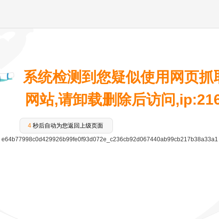
系统检测到您疑似使用网页抓
网站,请卸载删除后访问,ip:216.7
4
秒后自动为您返回上级页面
e64b77998c0d429926b99fe0f93d072e_c236cb92d067440ab99cb217b38a33a1