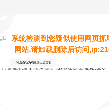
系统检测到您疑似使用网页抓
网站,请卸载删除后访问,ip:216.
4
秒后自动为您返回上级页面
20cc6f83920f726087f4816d6283400b_56df41842da2406da626749a7a8af56b