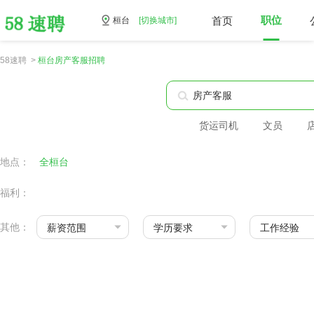
首页
职位
桓台
[切换城市]
58速聘 >
桓台房产客服招聘
货运司机
文员
地点：
全桓台
福利：
其他：
薪资范围
学历要求
工作经验