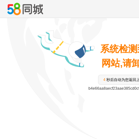
系统检测
网站,请卸载
3
秒后自动为您返回
b4e66aa8aecf23aae385cd0c