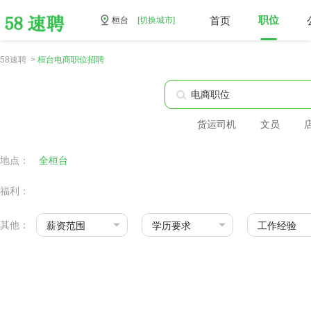
首页
职位
桓台
[切换城市]
58速聘 >
桓台电商职位招聘
货运司机
文员
地点：
全桓台
福利：
其他：
薪资范围
学历要求
工作经验