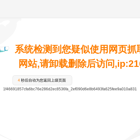
系统检测到您疑似使用网页抓
网站,请卸载删除后访问,ip:216.
4
秒后自动为您返回上级页面
1f46691857cfa6bc76e286d2ec8536fa_2ef090d6e8b6493fa625fee9a010a831