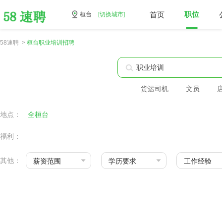
首页
职位
桓台
[切换城市]
58速聘 >
桓台职业培训招聘
货运司机
文员
地点：
全桓台
福利：
其他：
薪资范围
学历要求
工作经验