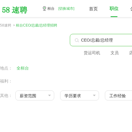
首页
职位
桓台
[切换城市]
58速聘 >
桓台CEO/总裁/总经理招聘
货运司机
文员
地点：
全桓台
福利：
其他：
薪资范围
学历要求
工作经验